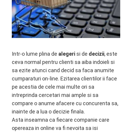
edIn
erest
mbleupon
l
Intr-o lume plina de
alegeri
si de
decizii
, este
ceva normal pentru clienti sa aiba indoieli si
sa ezite atunci cand decid sa faca anumite
cumparaturi on-line. Ezitarea clientilor ii face
pe acestia de cele mai multe ori sa
intreprinda cercetari mai ample si sa
compare o anume afacere cu concurenta sa,
inainte de a lua o decizie finala.
Asta inseamna ca fiecare companie care
opereaza in online va fi nevoita sa isi