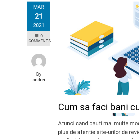
MAR
21
2021
0
COMMENTS
By
andrei
Cum sa faci bani cu
Atunci cand cauti mai multe moda
plus de atentie site-urilor de rev