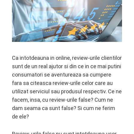
ter
edIn
erest
Ca intotdeauna in online, review-urile clientilor
mbleupon
sunt de un real ajutor si din ce in ce mai putini
l
consumatori se aventureaza sa cumpere
fara sa citeasca review-urile celor care au
utilizat serviciul sau produsul respectiv. Ce ne
facem, insa, cu review-urile false? Cum ne
dam seama ca sunt false? Si cum ne ferim
de ele?
Review-urile false nu sunt intotdeauna usor