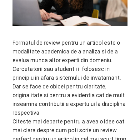
edIn
erest
mbleupon
Formatul de review pentru un articol este o
modalitate academica de a analiza si de a
l
evalua munca altor experti din domeniu.
Cercetatorii sau studentii il folosesc in
principiu in afara sistemului de invatamant.
Dar se face de obicei pentru claritate,
originalitate si pentru a evidentia cat de mult
inseamna contributiile expertului la disciplina
respectiva.
Citeste mai departe pentru a avea o idee cat
mai clara despre cum poti scrie un review
perfect pentru un articol in cel mai scurt timp.