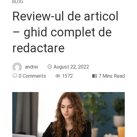
BLOG
Review-ul de articol
– ghid complet de
redactare
andrei
August 22, 2022
0 Comments
1572
7 Mins Read
ebook
ter