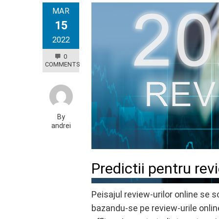
MAR
15
2022
0
COMMENTS
By
andrei
Predictii pentru rev
Peisajul review-urilor online se
bazandu-se pe review-urile online 