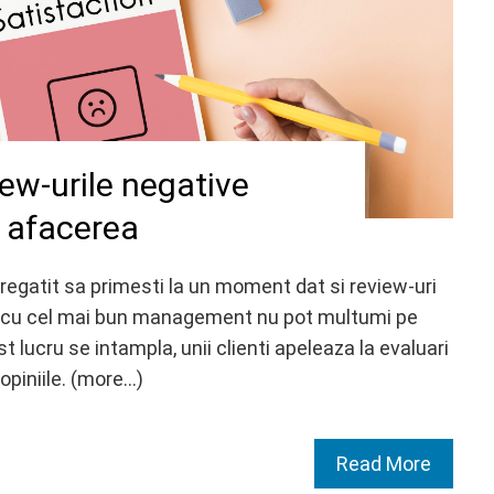
iew-urile negative
a afacerea
 pregatit sa primesti la un moment dat si review-uri
e cu cel mai bun management nu pot multumi pe
t lucru se intampla, unii clienti apeleaza la evaluari
opiniile. (more…)
Read More