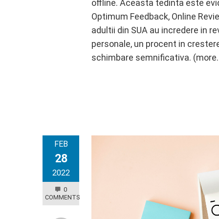
offline. Aceasta tedinta este evi
Optimum Feedback, Online Revie
adultii din SUA au incredere in re
personale, un procent in crestere
schimbare semnificativa. (more
FEB
28
2022
0
COMMENTS