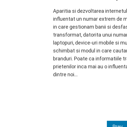
Aparitia si dezvoltarea internetu
influentat un numar extrem de m
in care gestionam banii si desfas
transformat, datorita unui numar
laptopuri, device-uri mobile si m
schimbat si modul in care cautam
branduri. Poate ca informatiile t
prietenilor inca mai au o influen
dintre noi…
Posts
Prev